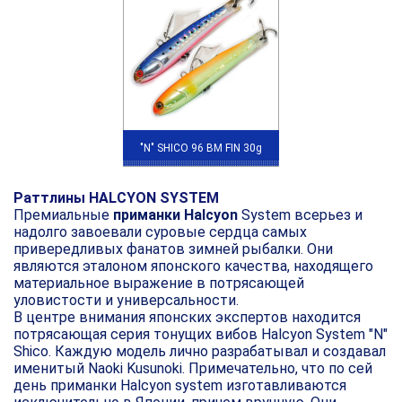
"N" SHICO 96 BM FIN 30g
Раттлины HALCYON SYSTEM
Премиальные
приманки Halcyon
S
ystem всерьез
и
надолго завоевали суровые сердца самых
привередливых фанатов зимней рыбалки. Они
являются эталоном японского качества, находящего
материальное выражение в потрясающей
уловистости и универсальности.
В центре внимания японских экспертов находится
потрясающая серия тонущих вибов Halcyon
S
ystem "N"
Shico. Каждую модель лично разрабатывал и создавал
именитый Naoki Kusunoki. Примечательно, что по сей
день приманки Halcyon system изготавливаются