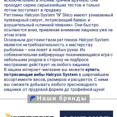
исключительно в Японии, причем вручную. Они
проходят серию серьезнейших тестов и только
потом поступают в продажу.
Раттлины Halcyon
S
ystem "N" Shico имеют узнаваемый
пулевидный силуэт, потрясающий баланс и
внушительный «спинной плавник». Они быстро
осыпаются вниз, привлекая внимание хищника уже на
этом этапе.
Основным достоинством раттлинов Halcyon
S
ystem
является нетребовательность к мастерству
рыболова – они ловят в любых руках. Их
соблазнительная вибрирующе-покачивающаяся игра с
небольшим уходом в сторону на подбросе
неотразимо действует на любого хищника.
В нашем интернет-магазине вы можете
купить
потрясающие вибы Halcyon System
в широчайшем
ассортименте весов, размеров и расцветок. С ними
вы сможете добывать любого пресноводного
хищника: от прудовой форели до трофейной щуки!
Наши бренды