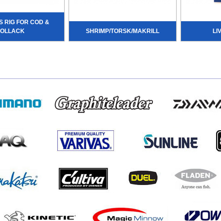
 RIG FOR COD &
POLLACK
SHRIMP/TORSK/MAKRILL
LI