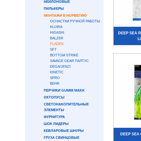
НЕЙЛОНОВЫЕ
ПИЛЬКЕРЫ
МОНТАЖИ В НОРВЕГИЮ
ОСНАСТКИ РУЧНОЙ РАБОТЫ
KUJIRA
HIGASHI
DEEP SEA R
BALZER
L
FLADEN
SFT
BOTTOM STRIKE
SAVAGE GEAR ПАЛТУС
DEGA/JENZI
KINETIC
SPRO
BEHR
ПЕРЧИКИ GUMMI MAKK
ОКТОПУСЫ
СВЕТОНАКОПИТЕЛЬНЫЕ
ЭЛЕМЕНТЫ
ФУРНИТУРА
ШОК ЛИДЕРЫ
КЕВЛАРОВЫЕ ШНУРЫ
DEEP SEA 
ГРУЗА СВИНЦОВЫЕ