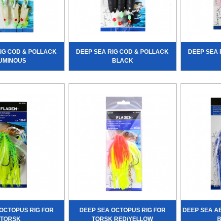
IG COD & POLLACK
DEEP SEA RIG COD & POLLACK
DEEP SEA 
UMINOUS
BLACK
OCTOPUS RIG FOR
DEEP SEA OCTOPUS RIG FOR
DEEP SEA A
TORSK
TORSK RED/YELLOW
B