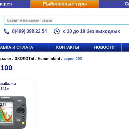
лерея
Рыболовные туры
С
8(499) 398 22 54
с 10 до 19 без выходных
АВКА И ОПЛАТА
КОНТАКТЫ
НОВОСТИ
аталог
/
ЭХОЛОТЫ
/
Humminbird
/
серия 100
100
 рыбалки
 141c