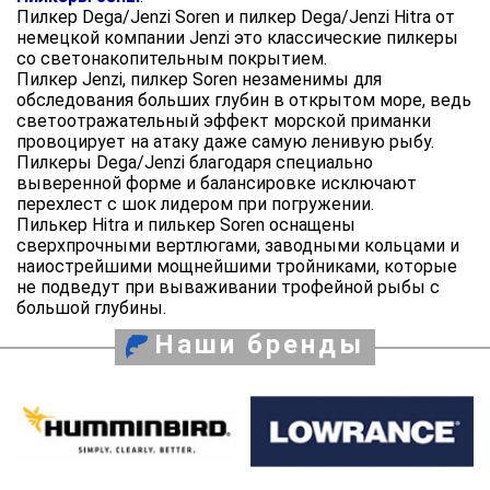
Пилкер Dega/Jenzi Soren и пилкер Dega/Jenzi Hitra от
немецкой компании Jenzi это классические пилкеры
со светонакопительным покрытием.
Пилкер Jenzi, пилкер Soren незаменимы для
обследования больших глубин в открытом море, ведь
светоотражательный эффект морской приманки
провоцирует на атаку даже самую ленивую рыбу.
Пилкеры Dega/Jenzi благодаря специально
выверенной форме и балансировке исключают
перехлест с шок лидером при погружении.
Пилькер Hitra и пилькер Soren оснащены
сверхпрочными вертлюгами, заводными кольцами и
наиострейшими мощнейшими тройниками, которые
не подведут при вываживании трофейной рыбы с
большой глубины.
Наши бренды