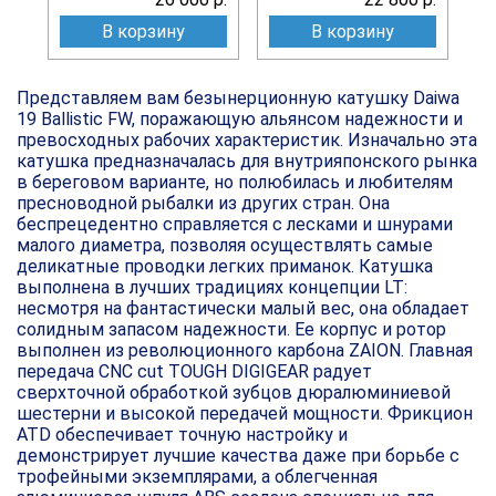
В корзину
В корзину
Представляем вам безынерционную катушку Daiwa
19 Ballistic FW, поражающую альянсом надежности и
превосходных рабочих характеристик. Изначально эта
катушка предназначалась для внутрияпонского рынка
в береговом варианте, но полюбилась и любителям
пресноводной рыбалки из других стран. Она
беспрецедентно справляется с лесками и шнурами
малого диаметра, позволяя осуществлять самые
деликатные проводки легких приманок. Катушка
выполнена в лучших традициях концепции LT:
несмотря на фантастически малый вес, она обладает
солидным запасом надежности. Ее корпус и ротор
выполнен из революционного карбона ZAION. Главная
передача CNC cut TOUGH DIGIGEAR радует
сверхточной обработкой зубцов дюралюминиевой
шестерни и высокой передачей мощности. Фрикцион
ATD обеспечивает точную настройку и
демонстрирует лучшие качества даже при борьбе с
трофейными экземплярами, а облегченная