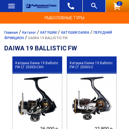
0
РЫБОЛОВНЫЕ ТУРЫ
/
/
/
/
Главная
Каталог
КАТУШКИ
КАТУШКИ DAIWA
ПЕРЕДНИЙ
/
ФРИКЦИОН
DAIWA 19 BALLISTIC FW
DAIWA 19 BALLISTIC FW
Катушка Daiwa 19 Ballistic
Катушка Daiwa 19 Ballistic
FW LT 2500S-CXH
FW LT 2500S-C
26 000 р.
22 800 р.