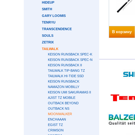
HIDEUP
SMITH
GARY LOOMIS
TENRYU
TRANSCENDENCE
В корзину
SOULS
ZETRIX
TAILWALK
KEISON RUNSBACK SPEC-K
KEISON RUNSBACK SPEC-N
KEISON RUNSBACK II
TAILWALK TIP-BANG TZ
TAILWALK HI-TIDE SSD
KEISON RUNSBACK
NAMAZON MOBILLY
KEISON UMI SAKURAMAS II
AJIST TZ MOBILE
OUTBACK BEYOND
OUTBACK NS
MOONWALKER
ENCHAAAN
EGIST TZ
CRIMSON