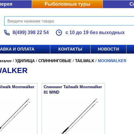
лерея
Рыболовные туры
С
8(499) 398 22 54
с 10 до 19 без выходных
АВКА И ОПЛАТА
КОНТАКТЫ
НОВОСТИ
аталог
/
УДИЛИЩА
/
СПИННИНГОВЫЕ
/
TAILWALK
/
MOONWALKER
ALKER
ilwalk Moonwalker
Спиннинг Tailwalk Moonwalker
81 WIND