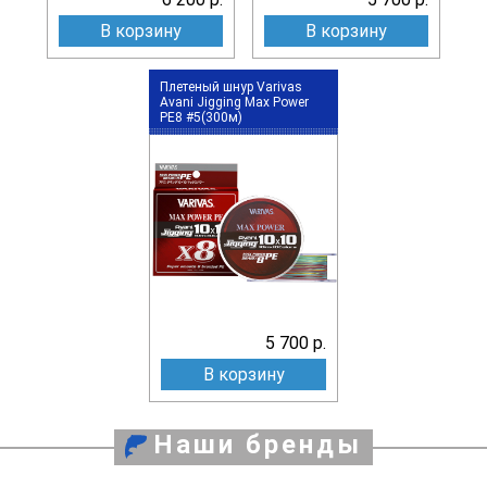
В корзину
В корзину
Плетеный шнур Varivas
Avani Jigging Max Power
PE8 #5(300м)
5 700 р.
В корзину
Наши бренды