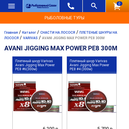
0
РЫБОЛОВНЫЕ ТУРЫ
/
/
/
Главная
Каталог
СНАСТИ НА ЛОСОСЯ
ПЛЕТЕНЫЕ ШНУРЫ НА
/
/
ЛОСОСЯ
VARIVAS
AVANI JIGGING MAX POWER PE8 300M
AVANI JIGGING MAX POWER PE8 300M
Плетеный шнур Varivas
Плетеный шнур Varivas
Avani Jigging Max Power
Avani Jigging Max Power
PE8 #6(300м)
PE8 #4 (300м)
6 200 р.
5 700 р.