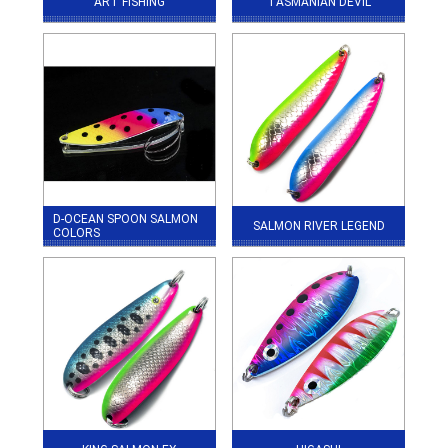
ART FISHING
TASMANIAN DEVIL
D-OCEAN SPOON SALMON
SALMON RIVER LEGEND
COLORS