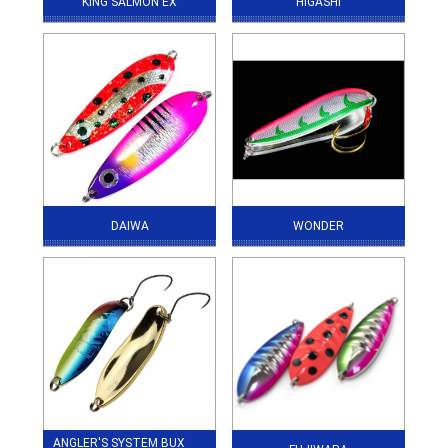
KING SALMON EX
HIGASHI
DAIWA
WONDER
ANGLER'S SYSTEM BUX