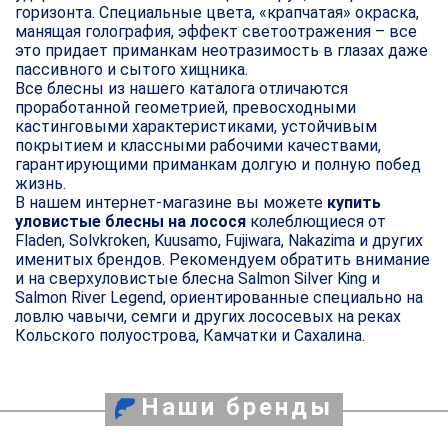
горизонта. Специальные цвета, «крапчатая» окраска,
манящая голография, эффект светоотражения – все
это придает приманкам неотразимость в глазах даже
пассивного и сытого хищника.
Все блесны из нашего каталога отличаются
проработанной геометрией, превосходными
кастинговыми характеристиками, устойчивым
покрытием и классными рабочими качествами,
гарантирующими приманкам долгую и полную побед
жизнь.
В нашем интернет-магазине вы можете
купить
уловистые блесны на лосося
колеблющиеся от
Fladen, Solvkroken, Kuusamo, Fujiwara, Nakazima и других
именитых брендов. Рекомендуем обратить внимание
и на сверхуловистые блесна Salmon Silver King и
Salmon River Legend, ориентированные специально на
ловлю чавычи, семги и других лососевых на реках
Кольского полуострова, Камчатки и Сахалина.
Наши бренды