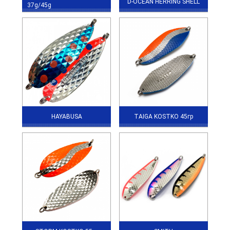
D-OCEAN HERRING SHELL
37g/45g
HAYABUSA
TAIGA KOSTKO 45гр