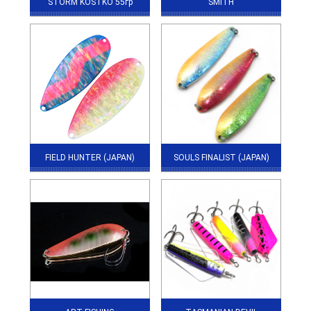
STORM KOSTKO 55гр
SMITH
FIELD HUNTER (JAPAN)
SOULS FINALIST (JAPAN)