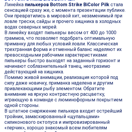
Линейка
пилькеров Bottom Strike BiColor Pilk
стала
сенсацией сразу же, с момента презентации публике.
Они превратились в мировой хит, незаменимый при
ловле трески, сайды и прочего хищника в холодных
водах северных морей.
В линейку входят пилькеры весом от 400 до 1000
граммов, что позволяет подобрать оптимальную
приманку для любых условий ловли. Классическая
трехгранная форма и отменный баланс наделяют их
превосходными рабочими характеристиками:
пилькеры быстро выходят на заданный горизонт и
начинают соблазнительный танец, неотразимо
действующий на хищника.
Помимо живой анимации, реализация которой под
силу даже новичку, приманка наделена и другим
привлекающими рыбу элементом. Обратите
внимание на яркую контрастную расцветку,
играющую в команде с люминофорным покрытием
одной стороны.
В штатное снаряжение пилькера входит острейший
тройник, замаскированный «щупальцами»
силиконового октопуса и импровизированный
«перчик», хорошо знакомый всем любителям