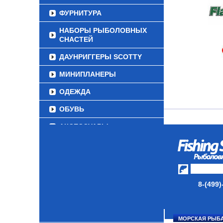
ФУРНИТУРА
НАБОРЫ РЫБОЛОВНЫХ
СНАСТЕЙ
ДАУНРИГГЕРЫ SCOTTY
МИНИПЛАНЕРЫ
ОДЕЖДА
ОБУВЬ
АКСЕССУАРЫ
ЛАКИ ДЛЯ ПРИМАНОК
ПОДВОДНЫЕ КАМЕРЫ
ЭХОЛОТЫ
8-(499)
ЗИМНЯЯ РЫБАЛКА
СУМКИ/РЮКЗАКИ
МОРСКАЯ РЫБ