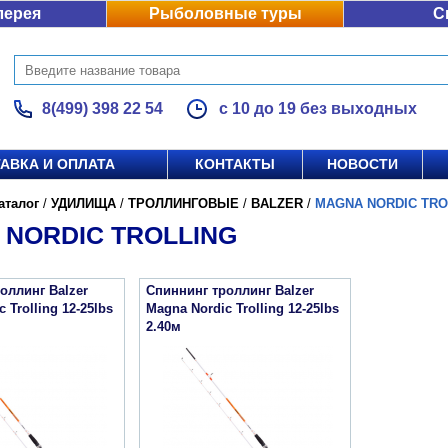
лерея
Рыболовные туры
С
8(499) 398 22 54
с 10 до 19 без выходных
АВКА И ОПЛАТА
КОНТАКТЫ
НОВОСТИ
аталог
/
УДИЛИЩА
/
ТРОЛЛИНГОВЫЕ
/
BALZER
/
MAGNA NORDIC TRO
 NORDIC TROLLING
оллинг Balzer
Спиннинг троллинг Balzer
 Trolling 12-25lbs
Magna Nordic Trolling 12-25lbs
2.40м