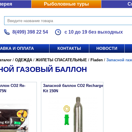
лерея
Рыболовные туры
С
8(499) 398 22 54
с 10 до 19 без выходных
АВКА И ОПЛАТА
КОНТАКТЫ
НОВОСТИ
аталог
/
ОДЕЖДА
/
ЖИЛЕТЫ СПАСАТЕЛЬНЫЕ
/
Fladen
/
Запасной га
НОЙ ГАЗОВЫЙ БАЛЛОН
ллон CO2 Re-
Запасной баллон CO2 Recharge
275N
Kit 150N