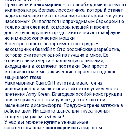
Практичный
накомарник
– это необходимый элемент
экипировки рыболова-лососятника, который станет
надежной защитой от всевозможных кровососущих
насекомых. Он является непроходимым барьером не
только для слепней, комаров, клещей и прочих
достаточно крупных представителей энтомофауны,
но и микроскопической мошки.
В центре нашего ассортиментного ряда –
накомарники GuardGift. Это российская разработка,
которая считается одной из лучших в мире. Ее
отличительная черта – коннекция с линзами,
входящими в комплект поставки. Они просто
вставляются в металлические оправы и надежно
защищают глаза.
Накомарники GuardGift изготавливаются из
инновационной мелкоячеистой сетки уникального
плетения Army Green. Благодаря особой конструкции
они не прилегают к лицу и не доставляют ни
малейшего дискомфорта. Предусмотрена затяжка в
районе шеи. Ни одного шанса для гнуса, полная
концентрация на рыбалке!
У нас вы можете
купить у
никальные
запатентованные
накомарники
в широком