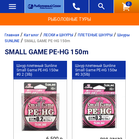
0
РЫБОЛОВНЫЕ ТУРЫ
/
/
/
/
Главная
Каталог
ЛЕСКИ и ШНУРЫ
ПЛЕТЕНЫЕ ШНУРЫ
Шнуры
/
SUNLINE
SMALL GAME PE-HG 150m
SMALL GAME PE-HG 150m
Шнур плетеный Sunline
Шнур плетеный Sunline
Small Game PE-HG 150м
Small Game PE-HG 150м
#0.2 (3lb)
#0.3(5lb)
6 500 р.
под заказ