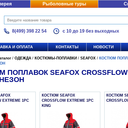
лерея
Рыболовные туры
С
8(499) 398 22 54
с 10 до 19 без выходных
АВКА И ОПЛАТА
КОНТАКТЫ
НОВОСТИ
аталог
/
ОДЕЖДА
/
КОСТЮМЫ-ПОПЛАВКИ
/
SEAFOX
/
КОСТЮМ ПОПЛ
ОН
М ПОПЛАВОК SEAFOX CROSSFLOW
НЕЗОН
EAFOX
КОСТЮМ SEAFOX
КОСТЮМ S
 EXTREME 1PC
CROSSFLOW EXTREME 1PC
CROSSFLOW
KING