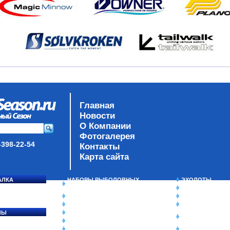
Главная
Новости
О Компании
Фотогалерея
-398-22-54
Контакты
Карта сайта
АЛКА
НАБОРЫ РЫБОЛОВНЫХ
ЭХОЛОТЫ
СОСЯ
СНАСТЕЙ
ЗИМНЯЯ РЫБАЛ
ДАУНРИГГЕРЫ SCOTTY
СУМКИ/РЮКЗАК
МИНИПЛАНЕРЫ
ЯЩИКИ/КОРОБК
ЛЫ
ОДЕЖДА
ИЗОТЕРМИЧЕСК
Ы
ОБУВЬ
КОНТЕЙНЕРЫ
АКСЕССУАРЫ
ОЧКИ