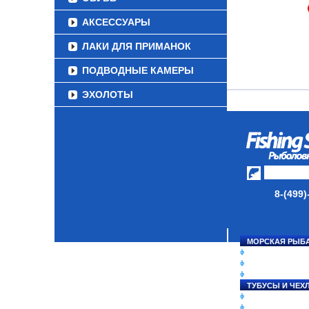
АКСЕССУАРЫ
ЛАКИ ДЛЯ ПРИМАНОК
ПОДВОДНЫЕ КАМЕРЫ
ЭХОЛОТЫ
ЗИМНЯЯ РЫБАЛКА
СУМКИ/РЮКЗАКИ
ЯЩИКИ/КОРОБКИ
ИЗОТЕРМИЧЕСКИЕ
8-(499)
КОНТЕЙНЕРЫ
ОЧКИ
МОРСКАЯ РЫБ
СНАСТИ НА ЛО
КАТУШКИ
УДИЛИЩА
ТУБУСЫ И ЧЕХ
ЛЕСКИ И ШНУР
ПРИМАНКИ