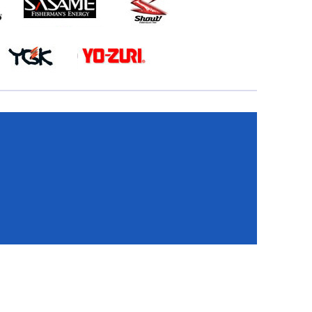
КА
И
И
ИЕ