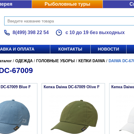
лерея
Рыболовные туры
С
8(499) 398 22 54
с 10 до 19 без выходных
АВКА И ОПЛАТА
КОНТАКТЫ
НОВОСТИ
аталог
/
ОДЕЖДА
/
ГОЛОВНЫЕ УБОРЫ
/
КЕПКИ DAIWA
/
DAIWA DC-67
DC-67009
 DC-67009 Blue F
Кепка Daiwa DC-67009 Olive F
Кепка Daiwa