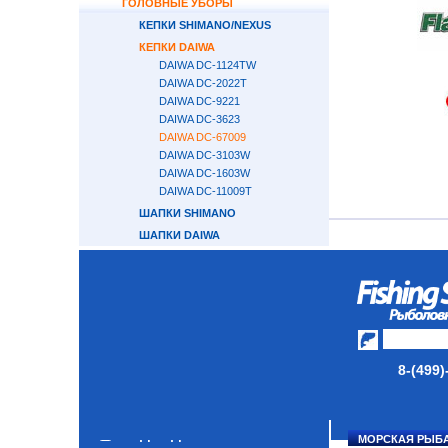
ГОЛОВНЫЕ УБОРЫ
КЕПКИ SHIMANO/NEXUS
КЕПКИ DAIWA
DAIWA DC-1124TW
DAIWA DC-2022T
DAIWA DC-9221
DAIWA DC-3623
DAIWA DC-67009
DAIWA DC-3103W
DAIWA DC-1603W
DAIWA DC-11009T
ШАПКИ SHIMANO
ШАПКИ DAIWA
БАЛАКЛАВЫ
ПЕРЧАТКИ
НОСКИ
ОБУВЬ
АКСЕССУАРЫ
8-(499)
ЛАКИ ДЛЯ ПРИМАНОК
ПОДВОДНЫЕ КАМЕРЫ
МОРСКАЯ РЫБ