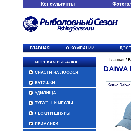
Консультанты
Фотога
ГЛАВНАЯ
О КОМПАНИИ
ДОСТ
Главная
/
К
МОРСКАЯ РЫБАЛКА
DAIWA 
СНАСТИ НА ЛОСОСЯ
КАТУШКИ
Кепка Daiwa
УДИЛИЩА
ТУБУСЫ И ЧЕХЛЫ
ЛЕСКИ И ШНУРЫ
ПРИМАНКИ