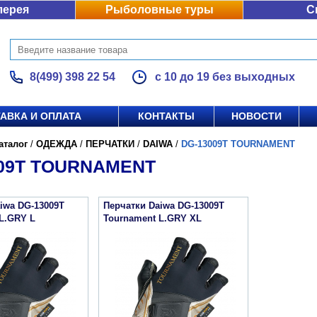
лерея
Рыболовные туры
С
8(499) 398 22 54
с 10 до 19 без выходных
АВКА И ОПЛАТА
КОНТАКТЫ
НОВОСТИ
аталог
/
ОДЕЖДА
/
ПЕРЧАТКИ
/
DAIWA
/
DG-13009T TOURNAMENT
009T TOURNAMENT
iwa DG-13009T
Перчатки Daiwa DG-13009T
L.GRY L
Tournament L.GRY XL