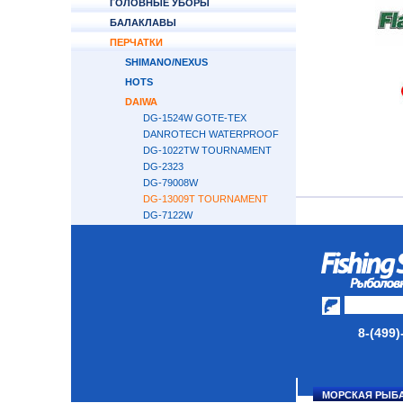
ГОЛОВНЫЕ УБОРЫ
БАЛАКЛАВЫ
ПЕРЧАТКИ
SHIMANO/NEXUS
HOTS
DAIWA
DG-1524W GOTE-TEX
DANROTECH WATERPROOF
DG-1022TW TOURNAMENT
DG-2323
DG-79008W
DG-13009T TOURNAMENT
DG-7122W
DG-7322W SALTIGA
ПЕРЧАТКИ BKK
KINETIC
LINDY
WONDER
НОСКИ
8-(499)
ОБУВЬ
АКСЕССУАРЫ
МОРСКАЯ РЫБ