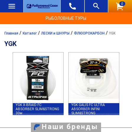
0
РЫБОЛОВНЫЕ ТУРЫ
/
/
/
/
Главная
Каталог
ЛЕСКИ и ШНУРЫ
ФЛЮОРОКАРБОН
YGK
YGK
YGK X-BRAID FC
YGK GALIS FC ULTRA
ABSORBER SLIM&STRONG
ABSORBER INFINI
30м
SLIM&STRONG
Наши бренды