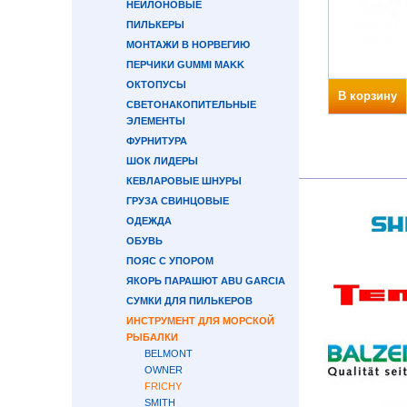
НЕЙЛОНОВЫЕ
ПИЛЬКЕРЫ
МОНТАЖИ В НОРВЕГИЮ
ПЕРЧИКИ GUMMI MAKK
ОКТОПУСЫ
В корзину
СВЕТОНАКОПИТЕЛЬНЫЕ
ЭЛЕМЕНТЫ
ФУРНИТУРА
ШОК ЛИДЕРЫ
КЕВЛАРОВЫЕ ШНУРЫ
ГРУЗА СВИНЦОВЫЕ
ОДЕЖДА
ОБУВЬ
ПОЯС С УПОРОМ
ЯКОРЬ ПАРАШЮТ ABU GARCIA
СУМКИ ДЛЯ ПИЛЬКЕРОВ
ИНСТРУМЕНТ ДЛЯ МОРСКОЙ
РЫБАЛКИ
BELMONT
OWNER
FRICHY
SMITH