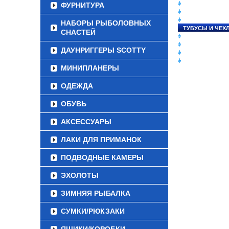
СНАСТИ НА ЛО
ФУРНИТУРА
КАТУШКИ
УДИЛИЩА
НАБОРЫ РЫБОЛОВНЫХ
ТУБУСЫ И ЧЕХ
СНАСТЕЙ
ЛЕСКИ И ШНУР
ПРИМАНКИ
ДАУНРИГГЕРЫ SCOTTY
ГРУЗА/ДЖИГ-Г
ФУРНИТУРА
МИНИПЛАНЕРЫ
ОДЕЖДА
ОБУВЬ
АКСЕССУАРЫ
ЛАКИ ДЛЯ ПРИМАНОК
ПОДВОДНЫЕ КАМЕРЫ
ЭХОЛОТЫ
ЗИМНЯЯ РЫБАЛКА
СУМКИ/РЮКЗАКИ