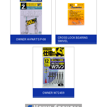
CROSS LOCK BEARING
OWNER HI-PARTS P-08
SWIVEL
OWNER W72459