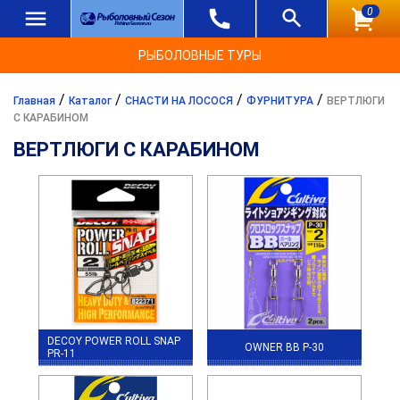
0
РЫБОЛОВНЫЕ ТУРЫ
/
/
/
/
Главная
Каталог
СНАСТИ НА ЛОСОСЯ
ФУРНИТУРА
ВЕРТЛЮГИ
С КАРАБИНОМ
ВЕРТЛЮГИ С КАРАБИНОМ
DECOY POWER ROLL SNAP
OWNER BB P-30
PR-11