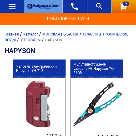
0
РЫБОЛОВНЫЕ ТУРЫ
/
/
/
Главная
Каталог
МОРСКАЯ РЫБАЛКА
СНАСТИ В ТРОПИЧЕСКИЕ
/
/
ВОДЫ
УЗЛОВЯЗЫ
HAPYSON
HAPYSON
Мультиинструмент-
Узловяз электрический
узловяз FG Hapyson YQ-
Hapyson YH-718
860B
7 100 р.
под заказ