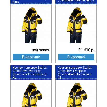
(Breathable Flotation Suit) S
KING
под заказ
31 690 р.
В корзину
В корзину
Костюм-поплавок Seafox
Костюм-поплавок Seafox
CrossFlow Two-piece
CrossFlow Two-piece
(Breathable Flotation Suit)
(Breathable Flotation Suit)
XL
XS