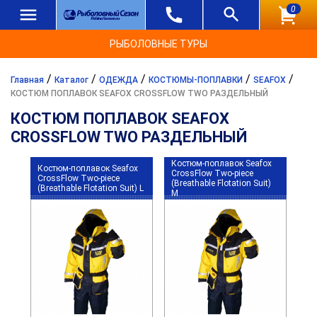
0
РЫБОЛОВНЫЕ ТУРЫ
/
/
/
/
/
Главная
Каталог
ОДЕЖДА
КОСТЮМЫ-ПОПЛАВКИ
SEAFOX
КОСТЮМ ПОПЛАВОК SEAFOX CROSSFLOW TWO РАЗДЕЛЬНЫЙ
КОСТЮМ ПОПЛАВОК SEAFOX
CROSSFLOW TWO РАЗДЕЛЬНЫЙ
Костюм-поплавок Seafox
Костюм-поплавок Seafox
CrossFlow Two-piece
CrossFlow Two-piece
(Breathable Flotation Suit)
(Breathable Flotation Suit) L
M