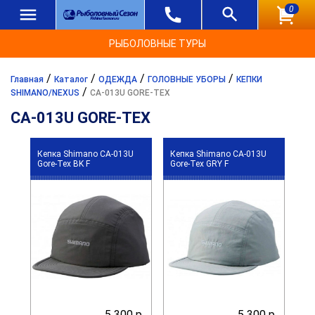
0
РЫБОЛОВНЫЕ ТУРЫ
/
/
/
/
Главная
Каталог
ОДЕЖДА
ГОЛОВНЫЕ УБОРЫ
КЕПКИ
/
SHIMANO/NEXUS
CA-013U GORE-TEX
CA-013U GORE-TEX
Кепка Shimano CA-013U
Кепка Shimano CA-013U
Gore-Tex BK F
Gore-Tex GRY F
5 300 р.
5 300 р.