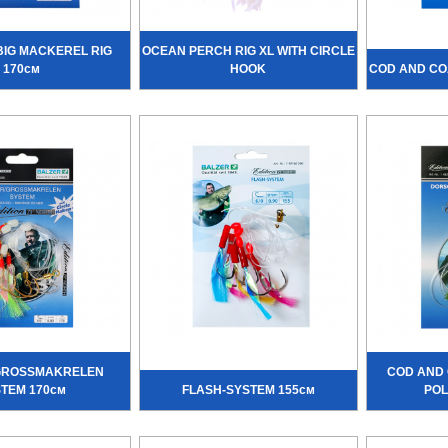
BIG MACKEREL RIG
OCEAN PERCH RIG XL WITH CIRCLE
170см
HOOK
COD AND CO
GROSSMAKRELEN
COD AND 
TEM 170см
FLASH-SYSTEM 155см
POL