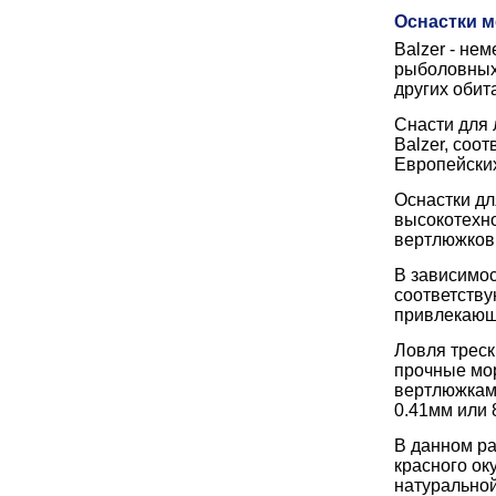
Оснастки м
Balzer - не
рыболовных 
других обит
Снасти для 
Balzer, соо
Европейских
Оснастки дл
высокотехно
вертлюжков 
В зависимос
соответству
привлекающ
Ловля треск
прочные мор
вертлюжками
0.41мм или 8
В данном ра
красного ок
натуральной