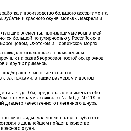
азработка и производство большого ассортимента
, зубатки и красного окуня, мольвы, макрели и
плектующие элементы, производимые компанией
зуются большой популярностью у Российских и
 Баренцевом, Охотском и Норвежском морях.
онтажи, изготовленные с применением
прочных на разгиб коррозионностойких крючков,
в и других приманок.
, подбираются морские оснастки с
 с застежками, а также размером и цветом
остигает до 37кг, предполагается иметь особо
2мм, с номерами крючков от № 9/0 до № 11/0 и
ый диаметр качественного плетенного шнура
рески и сайды, для ловли палтуса, зубатки и
,которая в дальнейшем пойдет в качестве
 красного окуня.