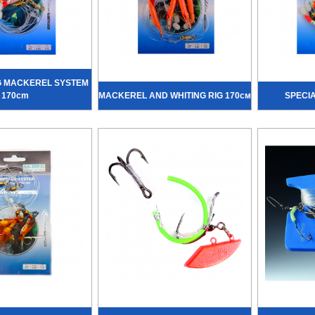
G MACKEREL SYSTEM
170cm
MACKEREL AND WHITING RIG 170см
SPECIA