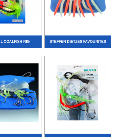
L COALFISH RIG
STEFFEN DIETZES FAVOURITES