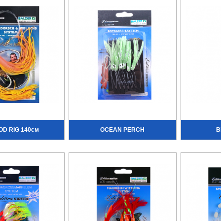
OD RIG 140см
OCEAN PERCH
B