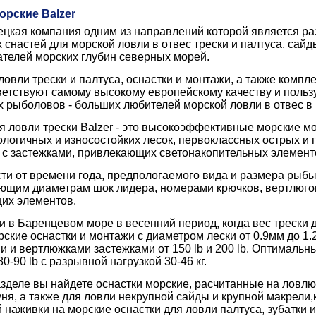
орские Balzer
мецкая компания одним из направлений которой является р
снастей для морской ловли в отвес трески и палтуса, сайды
ателей морских глубин северных морей.
ловли трески и палтуса, оснастки и монтажи, а также ком
тветствуют самому высокому европейскому качеству и поль
 рыболовов - больших любителей морской ловли в отвес в
я ловли трески Balzer - это высокоэффективные морские м
логичных и износостойких лесок, первоклассных острых и 
с застежками, привлекающих светонакопительных элементо
ти от времени года, предпологаемого вида и размера рыбы
ющим диаметрам шок лидера, номерами крючков, вертлюгов
их элементов.
и в Баренцевом море в весенний период, когда вес трески д
ские оснастки и монтажи с диаметром лески от 0.9мм до 1.
 и вертлюжками застежками от 150 lb и 200 lb. Оптимальн
0-90 lb с разрывной нагрузкой 30-46 кг.
зделе вы найдете оснастки морские, расчитанные на ловлю т
уня, а также для ловли некрупной сайды и крупной макрели
 наживки на морские оснастки для ловли палтуса, зубатки и