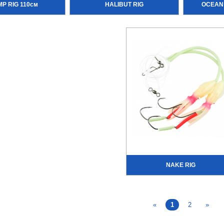
MP RIG 110см
HALIBUT RIG
OCEAN 
NAKE RIG
«
1
2
»