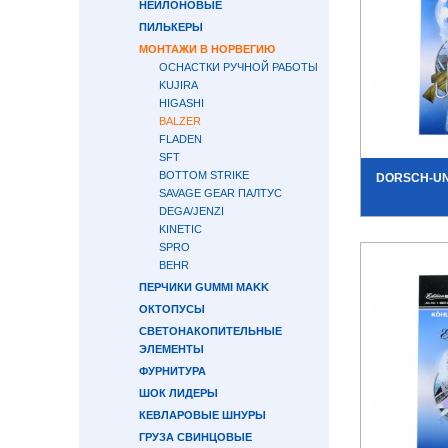
НЕЙЛОНОВЫЕ
ПИЛЬКЕРЫ
МОНТАЖИ В НОРВЕГИЮ
ОСНАСТКИ РУЧНОЙ РАБОТЫ
KUJIRA
HIGASHI
BALZER
FLADEN
SFT
BOTTOM STRIKE
DORSCH-U
SAVAGE GEAR ПАЛТУС
DEGA/JENZI
KINETIC
SPRO
BEHR
ПЕРЧИКИ GUMMI MAKK
ОКТОПУСЫ
СВЕТОНАКОПИТЕЛЬНЫЕ
ЭЛЕМЕНТЫ
ФУРНИТУРА
ШОК ЛИДЕРЫ
КЕВЛАРОВЫЕ ШНУРЫ
ГРУЗА СВИНЦОВЫЕ