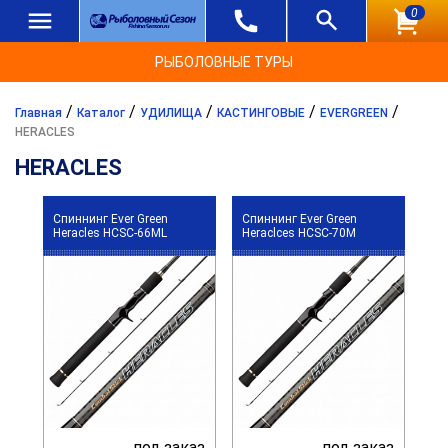
0
РЫБОЛОВНЫЕ ТУРЫ
/
/
/
/
/
Главная
Каталог
УДИЛИЩА
КАСТИНГОВЫЕ
EVERGREEN
HERACLES
HERACLES
Спиннинг Ever Green
Спиннинг Ever Green
Heracles HCSC-66ML
Heraclces HCSC-70M
под заказ
под заказ