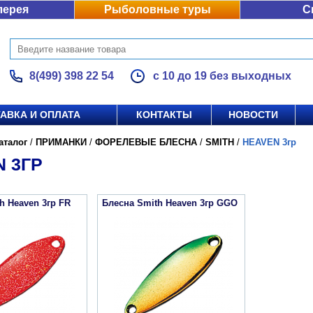
лерея
Рыболовные туры
С
8(499) 398 22 54
с 10 до 19 без выходных
АВКА И ОПЛАТА
КОНТАКТЫ
НОВОСТИ
аталог
/
ПРИМАНКИ
/
ФОРЕЛЕВЫЕ БЛЕСНА
/
SMITH
/
HEAVEN 3гр
 3ГР
h Heaven 3гр FR
Блесна Smith Heaven 3гр GGO