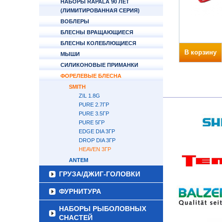
НАБОРЫ RAPALA 90 ЛЕТ
(ЛИМИТИРОВАННАЯ СЕРИЯ)
ВОБЛЕРЫ
БЛЕСНЫ ВРАЩАЮЩИЕСЯ
БЛЕСНЫ КОЛЕБЛЮЩИЕСЯ
В корзину
МЫШИ
СИЛИКОНОВЫЕ ПРИМАНКИ
ФОРЕЛЕВЫЕ БЛЕСНА
SMITH
ZIL 1.8G
PURE 2.7ГР
PURE 3.5ГР
PURE 5ГР
EDGE DIA 3ГР
DROP DIA 3ГР
HEAVEN 3ГР
ANTEM
ГРУЗА/ДЖИГ-ГОЛОВКИ
ФУРНИТУРА
НАБОРЫ РЫБОЛОВНЫХ
СНАСТЕЙ