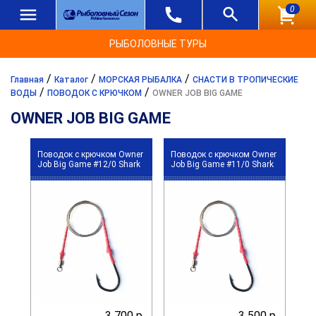
0
РЫБОЛОВНЫЕ ТУРЫ
/
/
/
Главная
Каталог
МОРСКАЯ РЫБАЛКА
СНАСТИ В ТРОПИЧЕСКИЕ
/
/
ВОДЫ
ПОВОДОК С КРЮЧКОМ
OWNER JOB BIG GAME
OWNER JOB BIG GAME
Поводок с крючком Owner
Поводок с крючком Owner
Job Big Game #12/0 Shark
Job Big Game #11/0 Shark
3 700 р.
3 500 р.