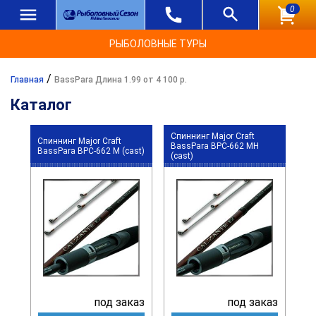
0
РЫБОЛОВНЫЕ ТУРЫ
/
Главная
BassPara Длина 1.99 от 4 100 р.
Каталог
Спиннинг Major Craft
Спиннинг Major Craft
BassPara BPC-662 MH
BassPara BPC-662 M (cast)
(cast)
под заказ
под заказ