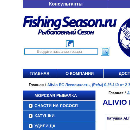
Консультанты
ГЛАВНАЯ
О КОМПАНИИ
ДОСТ
Главная
/
Alivio RC Лесоемкость, (Ре/м) 0.25-140 от 2 3
Главная
/
A
МОРСКАЯ РЫБАЛКА
ALIVIO 
СНАСТИ НА ЛОСОСЯ
КАТУШКИ
Катушка ALI
УДИЛИЩА