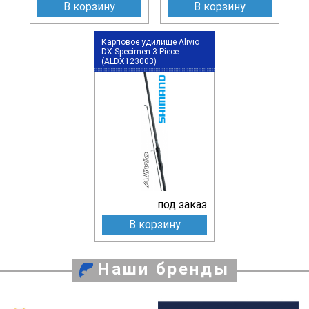
В корзину
В корзину
Карповое удилище Alivio
DX Specimen 3-Piece
(ALDX123003)
под заказ
В корзину
Наши бренды