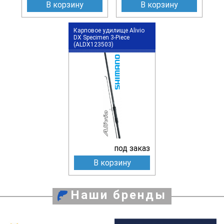
В корзину
В корзину
Карповое удилище Alivio
DX Specimen 3-Piece
(ALDX123503)
под заказ
В корзину
Наши бренды